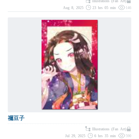
Illustrations (Fan Art)
Aug 8, 2025
23 hrs 05 min
146
禰豆子
Illustrations (Fan Art)
Jul 29, 2025
6 hrs 35 min
590