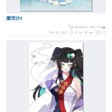
魔理沙2
Illustrations (Fan Art)
Nov 29, 2025
15 hrs 38 min
191