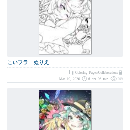
こいフラ ぬりえ
Coloring Pages/Collaborations
Mar 19, 2026
6 hrs 06 min
209