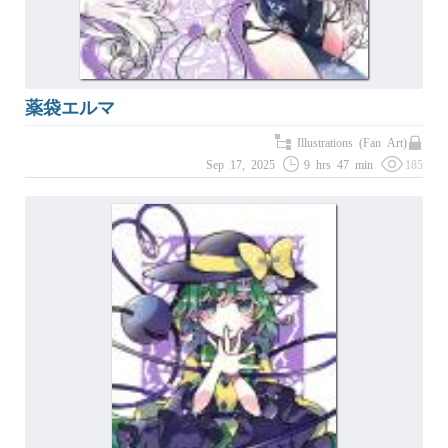
薬袋エルマ
Illustrations (Fan Art)
Sep 17, 2025
9 hrs 47 min
185