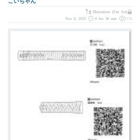
こいちゃん
Illustrations (Fan Art)
Nov 6, 2025
6 hrs 36 min
153