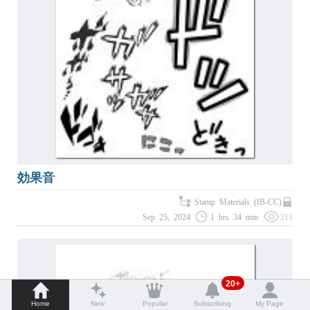
効果音
Stamp Materials (IB-CC)
Sep 25, 2024
1 hrs 34 min
211
20+
Home
New
Popular
Subscribing
My Page