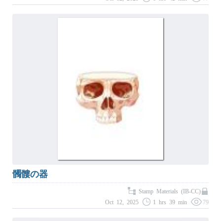
髑髏の器
Stamp Materials (IB-CC)
Oct 12, 2025
1 hrs 39 min
79