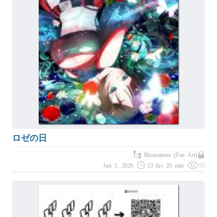
ロゼの日
Illustrations (Fan Art)
Jun 1, 2026
13 hrs 20 min
93