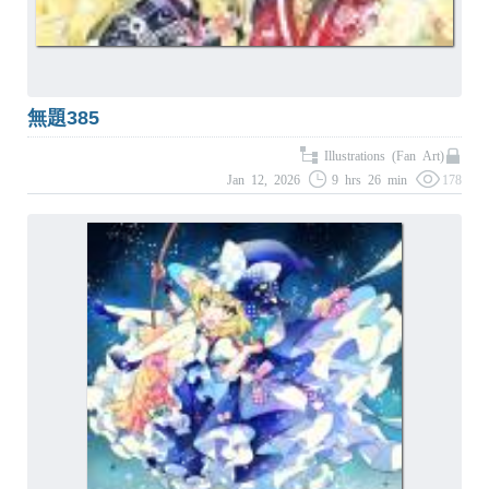
無題385
Illustrations (Fan Art)
Jan 12, 2026
9 hrs 26 min
178