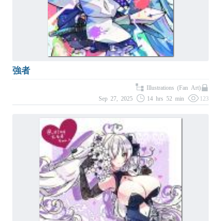
強者
Illustrations (Fan Art)
Sep 27, 2025
14 hrs 52 min
123