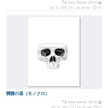
Stamp Materials (IB-CC)
Oct 12, 2025
1 hrs 29 min
103
髑髏の器（モノクロ）
Stamp Materials (IB-CC)
Oct 12, 2025
1 hrs 42 min
77