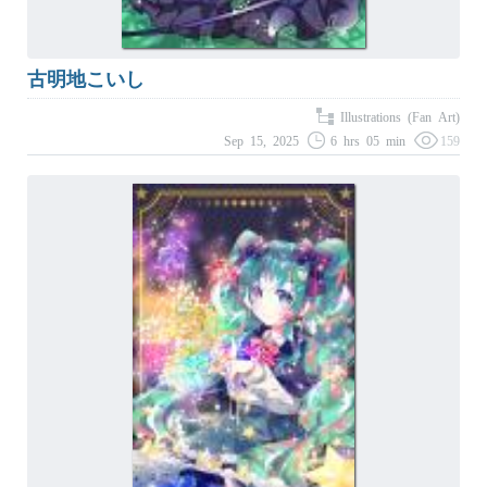
古明地こいし
Illustrations (Fan Art)
Sep 15, 2025
6 hrs 05 min
159