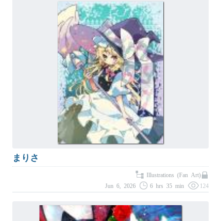
まりさ
Illustrations (Fan Art)
Jun 6, 2026
6 hrs 35 min
124