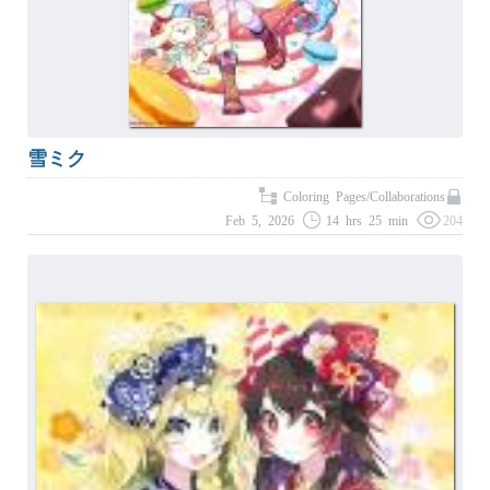
雪ミク
Coloring Pages/Collaborations
Feb 5, 2026
14 hrs 25 min
204