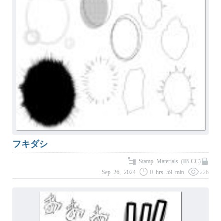
フキダシ
Stamp Materials (IB-CC)
Sep 26, 2024
0 hrs 59 min
226