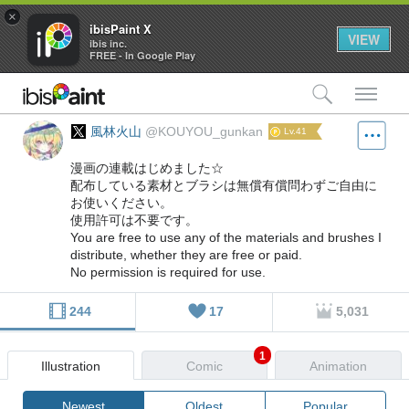
×
ibisPaint X
VIEW
ibis inc.
FREE - In Google Play
検索
メ
風林火山
@KOUYOU_gunkan
Lv.41
漫画の連載はじめました☆
配布している素材とブラシは無償有償問わずご自由に
お使いください。
使用許可は不要です。
You are free to use any of the materials and brushes I
distribute, whether they are free or paid.
No permission is required for use.
244
17
5,031
1
Illustration
Comic
Animation
Newest
Oldest
Popular