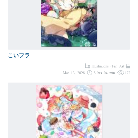
こいフラ
Illustrations (Fan Art)
Mar 18, 2026
6 hrs 04 min
177