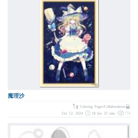
魔理沙
Coloring Pages/Collaborations
Oct 12, 2024
18 hrs 33 min
774