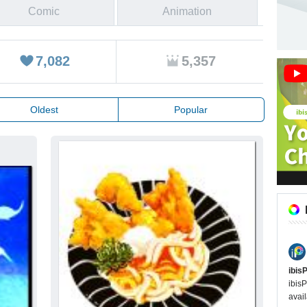
Comic
Animation
7,082
5,357
Oldest
Popular
ibis
ibisP
avail