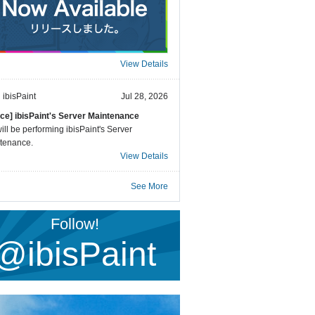
View Details
ibisPaint
Jul 28, 2026
ice] ibisPaint's Server Maintenance
ll be performing ibisPaint's Server
tenance.
View Details
See More
Follow!
@ibisPaint