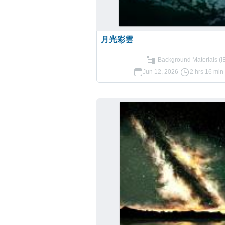
月光彩雲
Background Materials (I
Jun 12, 2026
2 hrs 16 min