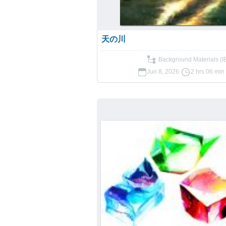
天の川
Background Materials (I
Jun 8, 2026
2 hrs 06 min