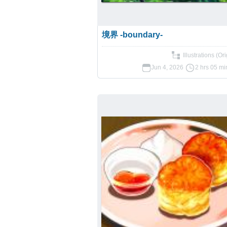
境界 -boundary-
Illustrations (Ori
Jun 4, 2026
2 hrs 05 mi