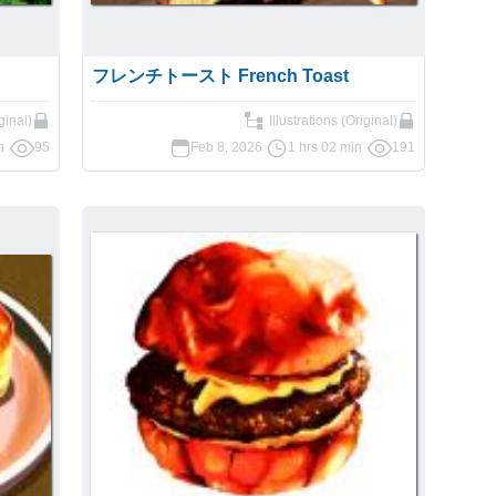
フレンチトースト French Toast
ginal)
Illustrations (Original)
n
95
Feb 8, 2026
1 hrs 02 min
191