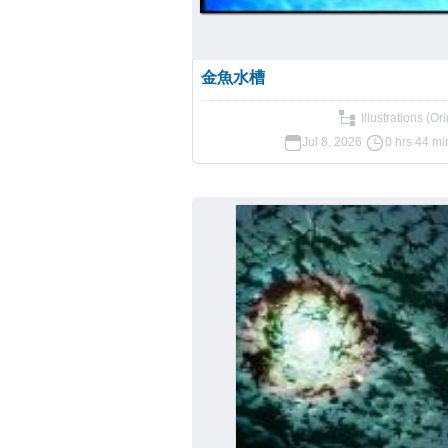
金魚水槽
Illustrations (Ori
Jul 8, 2026
0 hrs 44 mi