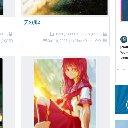
天の川2
B-CC)
Background Materials (IB-CC)
150
Jun 10, 2026
2 hrs 49 min
156
[Not
We wi
Main