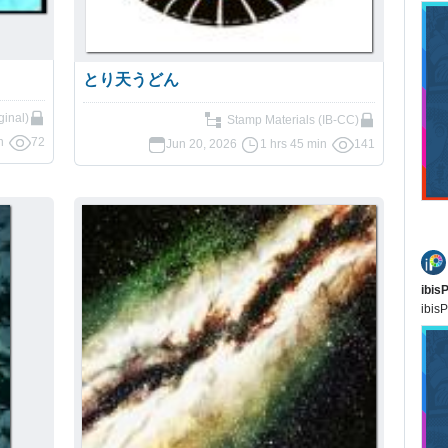
とり天うどん
ginal)
Stamp Materials (IB-CC)
n
72
Jun 20, 2026
1 hrs 45 min
141
ibis
ibisP