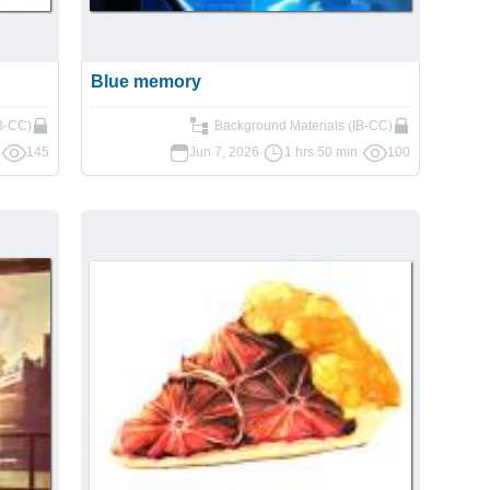
Blue memory
IB-CC)
Background Materials (IB-CC)
145
Jun 7, 2026
1 hrs 50 min
100