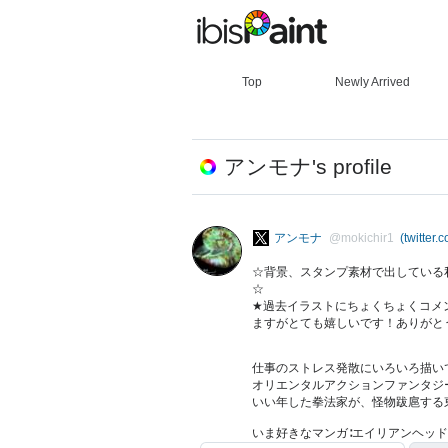
Top
Newly Arrived
アンモナ's profile
アンモナ
@mokichir1
(twitter.
☆背景、スタンプ素材で出している
☆
★過去イラストにちょくちょくコメ
ますがとても嬉しいです！ありがと
仕事のストレス発散にいろいろ描い
オリエンタルアクションファンタジ
いい年した拳法家が、怪物跋扈する
いま好きなマンガ∶エイリアンヘッ