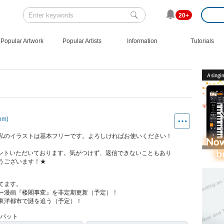
20+
Popular Artwork
Popular Artists
Information
Tutorials
com)
私のイラストは基本フリーです。よろしければお使いください！
ントいただいております。気がつけず、返信できないこともあり
うございます！★
てます。
ー漫画『楼閣事変』を非定期更新（予定）！
東洋都市で謎を追う（予定）！
ドバット