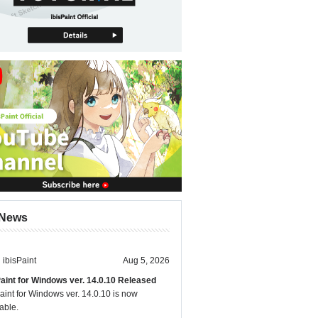
News
ibisPaint
Aug 5, 2026
Paint for Windows ver. 14.0.10 Released
aint for Windows ver. 14.0.10 is now
able.