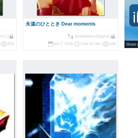
永遠のひととき Dear moments
B-CC)
Illustrations (Original)
438
Jun 7, 2026
2 hrs 41 min
109
Share y