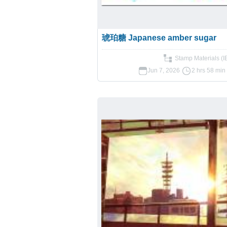
琥珀糖 Japanese amber sugar
Stamp Materials (
Jun 7, 2026
2 hrs 58 min